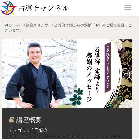
ホーム
講座をさがす
占導師幸輝からの挨拶「IMCのご登録有難うご
ざいます。」
講座概要
カテゴリ：自己紹介