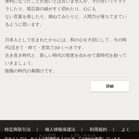
便利になったことが悪いとは言いませんが、そのせいでイライ
ラしたり、堪忍袋の緒がすぐ切れたり、心にも
ない言葉を発したり、拗ねてみたりと、人間力が落ちてきてい
るように思います。
日本人として生まれたからには、和の心を大切にして、今の時
代(活きて・粋て・意気て)ゆくべきです。
古き良き時代と、新しい時代の智恵を合わせて新時代を創って
いきましょう。
陰陽の時代の幕開けです。
詳細
特定商取引法
｜
個人情報保護法
｜
利用規約
｜
よく
ある質問
｜
お問い合わせ
当サイトでは、サイトの利便性向上のため、Cookieを使用しています。