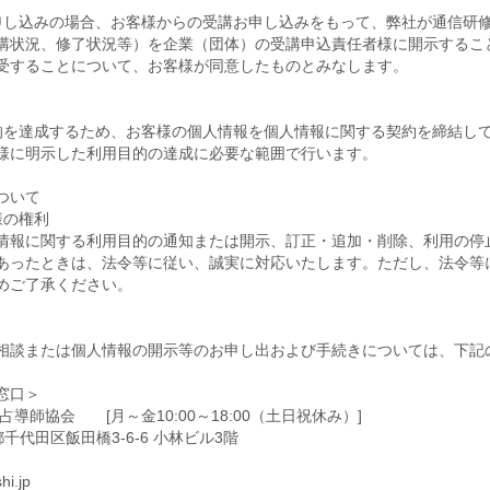
申し込みの場合、お客様からの受講お申し込みをもって、弊社が通信研
講状況、修了状況等）を企業（団体）の受講申込責任者様に開示するこ
受することについて、お客様が同意したものとみなします。
的を達成するため、お客様の個人情報を個人情報に関する契約を締結し
様に明示した利用目的の達成に必要な範囲で行います。
ついて
様の権利
情報に関する利用目的の通知または開示、訂正・追加・削除、利用の停
あったときは、法令等に従い、誠実に対応いたします。ただし、法令等
めご了承ください。
相談または個人情報の開示等のお申し出および手続きについては、下記
窓口＞
導師協会 [月～金10:00～18:00（土日祝休み）]
京都千代田区飯田橋3-6-6 小林ビル3階
i.jp