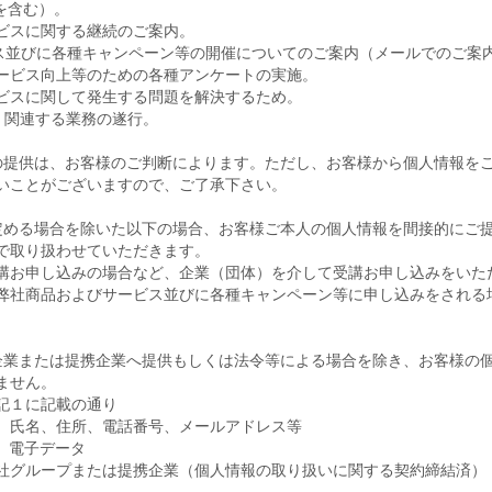
を含む）。
ビスに関する継続のご案内。
ス並びに各種キャンペーン等の開催についてのご案内（メールでのご案
ービス向上等のための各種アンケートの実施。
ビスに関して発生する問題を解決するため。
、関連する業務の遂行。
の提供は、お客様のご判断によります。ただし、お客様から個人情報を
いことがございますので、ご了承下さい。
定める場合を除いた以下の場合、お客様ご本人の個人情報を間接的にご
で取り扱わせていただきます。
講お申し込みの場合など、企業（団体）を介して受講お申し込みをいた
弊社商品およびサービス並びに各種キャンペーン等に申し込みをされる
企業または提携企業へ提供もしくは法令等による場合を除き、お客様の
ません。
記１に記載の通り
 氏名、住所、電話番号、メールアドレス等
、電子データ
社グループまたは提携企業（個人情報の取り扱いに関する契約締結済）