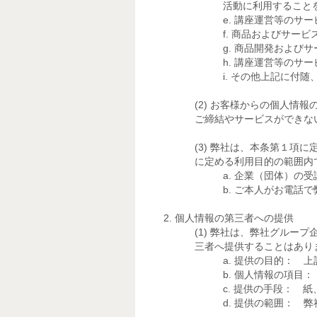
活動に利用すること
講座運営等のサー
商品およびサービ
商品開発およびサ
講座運営等のサー
その他上記に付随
お客様からの個人情報
ご締結やサービスができな
弊社は、本条第１項に
に定める利用目的の範囲内
企業（団体）の受
ご本人がお電話で
個人情報の第三者への提供
弊社は、弊社グループ
三者へ提供することはあり
提供の目的： 上
個人情報の項目：
提供の手段： 紙
提供の範囲： 弊