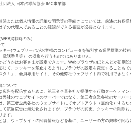
団法人 日本占導師協会 IMC事業部
相談または個人情報の詳細な開示等の手続きについては、前述のお客様
はその代理人であることの確認ができる書面が必要となります。
て（WEB掲載時のみ）
いて
ッキー(ウェブサーバがお客様のコンピュータを識別する業界標準の技術
、電話番号等） の収集を行うものではありません。
かどうかはお客さまが設定できます。Webブラウザのほとんどが初期設
応じて、クッキーを禁止するようにブラウザの設定を変更することもで
スタ！」、会員専用サイト、その他弊社ウェブサイト内で利用できなく
用について
な広告を配信するために、第三者企業各社が提供する行動ターゲティン
は弊社のウェブサイトのサーバーではなく、第三者企業各社のサーバー
は、第三者企業各社のウェブサイトにてオプトアウト（無効化）するた
して該当広告は無効化されますが、ブラウザの変更、クッキーの削除お
ります。
とは、ウェブサイトの閲覧情報などを基に、ユーザーの方の興味や関心