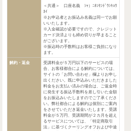
＜共通＞ 口座名義 ｼｬ）ﾆﾎﾝｾﾝﾄﾞｳｼｷｮｳ
ｶｲ
※お申込者とお振込み名義は同一でお願
いいたします。
※入金確認が必要ですので、クレジット
カード決済よりも締め切りが早まること
がございます。
※振込時の手数料はお客様ご負担になり
ます。
解約・返金
受講料金が５万円以下のサービスの場
合、お客様都合による解約については、
サイトの「お問い合わせ」欄よりお申し
出ください。既に申込みいただきました
料金をお支払い済みの場合は、ご返金時
に発生する振込手数料を差し引いた金額
をお振込みいたしますのでご了承くださ
い。弊社都合による解約は個別にご案内
をさせていただき返金いたします。受講
料金が５万円、受講期間が２カ月を超え
るサービスについては、「特定商取引
法」に基づくクーリングオフおよび中途