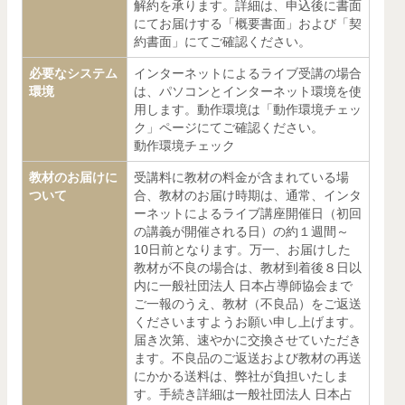
解約を承ります。詳細は、申込後に書面
にてお届けする「概要書面」および「契
約書面」にてご確認ください。
必要なシステム
インターネットによるライブ受講の場合
環境
は、パソコンとインターネット環境を使
用します。動作環境は「動作環境チェッ
ク」ページにてご確認ください。
動作環境チェック
教材のお届けに
受講料に教材の料金が含まれている場
ついて
合、教材のお届け時期は、通常、インタ
ーネットによるライブ講座開催日（初回
の講義が開催される日）の約１週間～
10日前となります。万一、お届けした
教材が不良の場合は、教材到着後８日以
内に一般社団法人 日本占導師協会まで
ご一報のうえ、教材（不良品）をご返送
くださいますようお願い申し上げます。
届き次第、速やかに交換させていただき
ます。不良品のご返送および教材の再送
にかかる送料は、弊社が負担いたしま
す。手続き詳細は一般社団法人 日本占