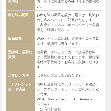
の内容
供、それに関連するWebサイトの提供な
ど。
申し込み期限
お申し込み期限を設ける場合は、別途お
申し込みページにて記載いたします。
「占導チャンネル」ホームページの各講
座をご確認ください。
販売価格
Webサイト上に記載。各講座・コースに
より、受講料は異なります。
受講料、必要な
消費税、クレジットカード決済手数料
費用
は、受講料に含まれております。銀行振
込時の手数料は、お客様ご負担になりま
す。
お支払い方法
お支払い方法は次の通りです。
1.クレジット
お申し込み時にクレジットカード決済。
カード決済
以下のクレジットカードがご利用いただ
けます。
VISA、MasterCard、JCB、American
Express
・決済代行会社