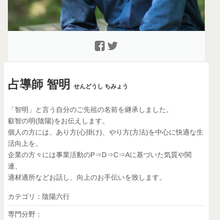
占導師 智明
せんどうし ちみょう
「智明」と言う自分のご先祖の名前を継承しました。
叡智の明(陰陽)をお伝えします。
個人の方には、あり方(心掛け)、やり方(方法)を中心に快適な生
活向上を。
企業の方々には事業活動のP⇒D⇒C⇒Aに基づいた気質や関
連、
適材適所などお話し、向上のお手伝いを致します。
カテゴリ：陰陽六行
専門分野：