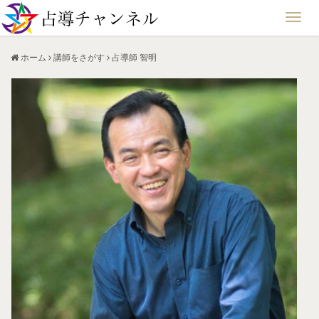
ホーム
講師をさがす
占導師 智明