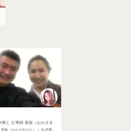
占導師 幸輝と 占導師 美桜（おかざきなな）の【美】について②
 美桜（おかざきなな）
｜
恋愛・相性