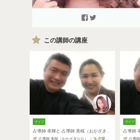
この講師の講座
ライブ
ライブ
占導師 幸輝と 占導師 美桜（おかざきなな）の【美】について①
占導師 美桜（おかざきなな）
｜
恋愛・相性
占導師